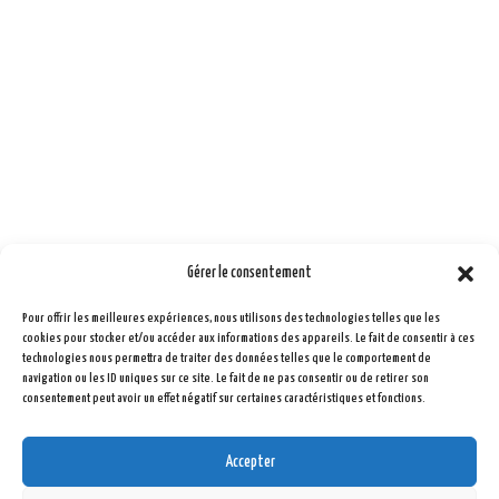
de
prix :
5,00 €
à
10,00 €
Gérer le consentement
Pour offrir les meilleures expériences, nous utilisons des technologies telles que les

Formulaire de contact
cookies pour stocker et/ou accéder aux informations des appareils. Le fait de consentir à ces
technologies nous permettra de traiter des données telles que le comportement de
navigation ou les ID uniques sur ce site. Le fait de ne pas consentir ou de retirer son
consentement peut avoir un effet négatif sur certaines caractéristiques et fonctions.
Accepter