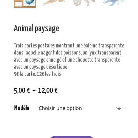
Animal paysage
Trois cartes postales montrant une baleine transparente
dans laquelle nagent des poissons, un lynx transparent
avec un paysage enneigé et une chouette transparente
avec un paysage désertique
5€ la carte, 12€ les trois
Plage
5,00
€
–
12,00
€
de
prix :
Modèle
5,00 €
à
12,00 €
quantité