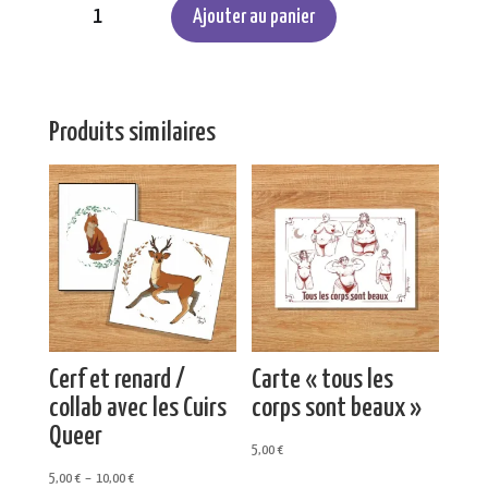
de
Ajouter au panier
Animal
paysage
Produits similaires
Cerf et renard /
Carte « tous les
collab avec les Cuirs
corps sont beaux »
Queer
5,00
€
Plage
5,00
€
–
10,00
€