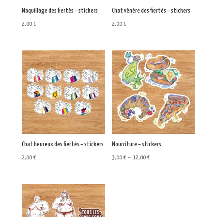
Maquillage des fiertés – stickers
Chat vénère des fiertés – stickers
2,00
€
2,00
€
Chat heureux des fiertés – stickers
Nourriture – stickers
Plage
2,00
€
3,00
€
–
12,00
€
de
prix :
3,00 €
à