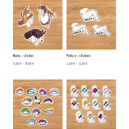
Mains – sticker
Poilu-e – stickers
Plage
Plage
3,00
€
–
8,00
€
1,00
€
–
3,00
€
de
de
prix :
prix :
3,00 €
1,00 €
à
à
8,00 €
3,00 €