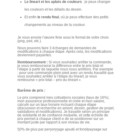
Le lineart et les aplats de couleurs
: je peux changer
les couleurs et les détails du dessin.
Et enfin
le rendu final
, où je peux effectuer des petits
changements au niveau de la couleur.
Je vous envoie l’œuvre finie sous le format de votre choix
(png, psd, etc.).
Nous pouvons faire 3 échanges de demandes de
modifications à chaque étape. Après cela, les modifications
deviennent payantes.
Remboursement :
Si vous souhaitez arrêter la commande,
je vous rembourserai la différence entre le prix total et
l’étape à partir de laquelle nous nous arrêtons. Par exemple
: pour une commande plein pied avec un rendu travaillé que
vous souhaitez arrêter à l’étape du lineart, je vous
rembourse « prix total – prix du lineart ».
Barème de prix :
Le prix comprend mes cotisations sociales (taux de 16%),
mon assurance professionnelle et civile et mon salaire,
calculé sur un taux horaire incluant chaque étape
(discussion et recherche en amont, dessin, gestion de projet,
validations et modifications). Je travaille selon un principe
de solidarité et de confiance mutuelle, et cette échelle de
prix permet à chaque client·e de se positionner sur un
montant juste par rapport à son niveau de vie.
50% de plus par personnage ajouté et fond/paysage sur