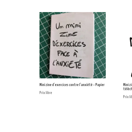
Mini zine d’exercices contre l’anxiété – Papier
Mini z
téléc
Prix libre
Prix l