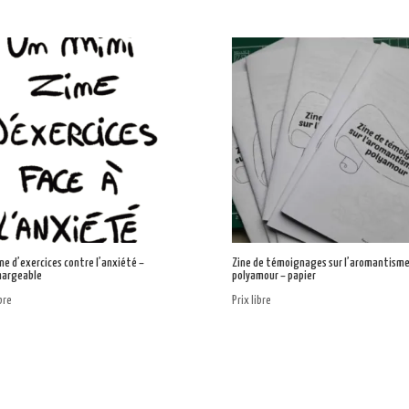
ine d’exercices contre l’anxiété –
Zine de témoignages sur l’aromantisme 
hargeable
polyamour – papier
ibre
Prix libre