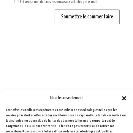
Prévenez-moi de tous les nouveaux articles par e-mail.
Soumettre le commentaire
Gérer le consentement
Pour offrir les meilleures expériences, nous utilisons des technologies telles que les

cookies pour stocker et/ou accéder aux informations des appareils. Le fait de consentir à ces
Formulaire de contact
technologies nous permettra de traiter des données telles que le comportement de
navigation ou les ID uniques sur ce site. Le fait de ne pas consentir ou de retirer son
consentement peut avoir un effet négatif sur certaines caractéristiques et fonctions.